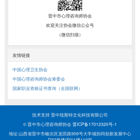
榆次区妇联、榆次区家庭教育指导服务中心讲师团 平遥古城
晋中市心理咨询师协会
研学活动
欢迎关注协会微信公众号
2019年7月28日，榆次
2021-03-26
（微信扫描）
榆次区妇联家庭教育指导服务中心讲师团进行第二届讲师授证
友情链接
暨内训活动
2019年10月6日，榆次
2021-03-26
中国心理卫生协会
中国心理咨询师协会筹委会
国家职业资格证书查询（全国联网）
榆次区妇联、榆次区家庭教育指导服务中心讲师团走进中国移
动榆次营业部
2019年4月11日，榆次区妇联、榆次
2021-01-16
技术支持 晋中纽斯特文化科技有限公司
© 晋中市心理咨询师协会
晋ICP备17012320号-1
榆次区妇联、榆次区家庭教育指导服务中心讲师团走进榆次区
地址:山西省晋中市榆次区龙田路909号大学城协同创新发展中心
第五幼儿园
D32号楼(E9)1楼110室