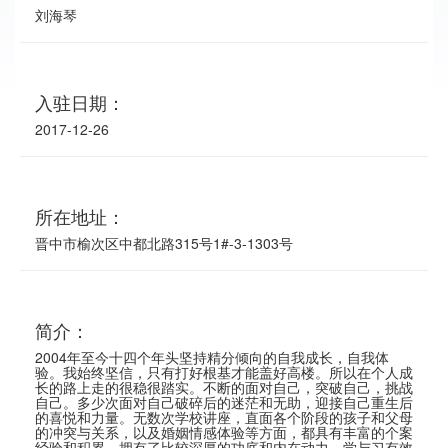
刘海琴
入驻日期：
2017-12-26
所在地址：
晋中市榆次区中都北路315号1#-3-1303号
简介：
2004年至今十四个年头坚持精分倾向的自我成长，自我体
验。我始终坚信，只有打好根基才能盖好高楼。所以在个人成
长的路上走的很稳很踏实。不断的面对自己，突破自己，挑战
自己。多少次面对自己破碎后的迷茫和无助，迎接自己重生后
的喜悦和力量。无数次学校讲座，直面各个阶段的孩子和父母
的冲突与关系，以及婚姻情感体验等方面，都具有丰富的个案
经验和积累，拥有了比较深厚的功底和内在动力。学与习有效