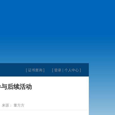
[ 证书查询 ]
[ 登录 | 个人中心 ]
参与后续活动
来源： 董方方